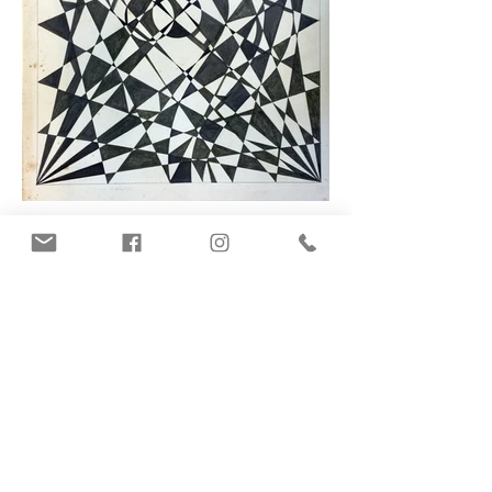
Subscribe to Our Newsletter
Suscríbete ahora
Maracaibo:
Calle Cecilio Acosta C.C Camoruco
Local 2-04 Maracaibo, Venezuela
Telfs.: