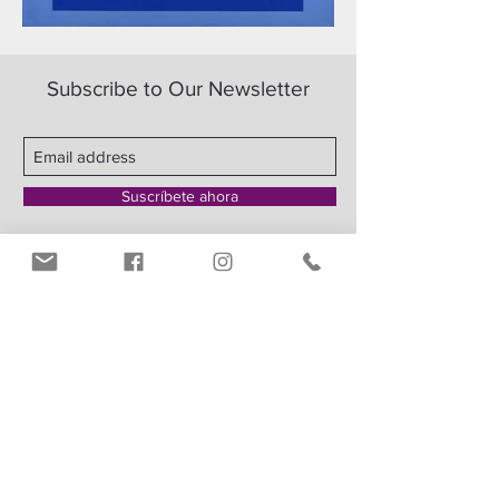
Subscribe to Our Newsletter
Suscríbete ahora
Maracaibo:
Calle Cecilio Acosta C.C Camoruco
Local 2-04 Maracaibo, Venezuela
Telfs.:
+
58 261 7932780
+
58 261 4161989
Contacto:
info@artnouveaugaleria.com
Phone:
305 573 4661
786 2412099