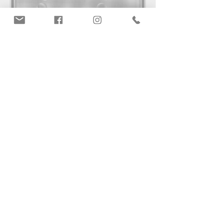
Subscribe to Our Newsletter
Suscríbete ahora
Maracaibo:
Calle Cecilio Acosta C.C Camoruco
Local 2-04 Maracaibo, Venezuela
Telfs.:
+
58 261 7932780
+
58 261 4161989
Contacto: